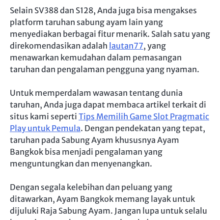
Selain SV388 dan S128, Anda juga bisa mengakses
platform taruhan sabung ayam lain yang
menyediakan berbagai fitur menarik. Salah satu yang
direkomendasikan adalah
lautan77
, yang
menawarkan kemudahan dalam pemasangan
taruhan dan pengalaman pengguna yang nyaman.
Untuk memperdalam wawasan tentang dunia
taruhan, Anda juga dapat membaca artikel terkait di
situs kami seperti
Tips Memilih Game Slot Pragmatic
Play untuk Pemula
. Dengan pendekatan yang tepat,
taruhan pada Sabung Ayam khususnya Ayam
Bangkok bisa menjadi pengalaman yang
menguntungkan dan menyenangkan.
Dengan segala kelebihan dan peluang yang
ditawarkan, Ayam Bangkok memang layak untuk
dijuluki Raja Sabung Ayam. Jangan lupa untuk selalu