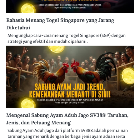
Rahasia Menang Togel Singapore yang Jarang
Diketahui
Mengungkap cara-cara menang Togel Singapore (SGP) dengan
strategi yang efektif dan mudah dipahami.
Mengenal Sabung Ayam Aduh Jago SV388: Taruhan,
Jenis, dan Peluang Menang
Sabung Ayam Aduh Jago dari platform SV388 adalah permainan
taruhan yang menarik dengan berbagai jenis ayam aduan serta