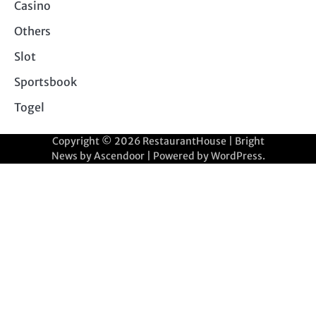
Casino
Others
Slot
Sportsbook
Togel
Copyright © 2026
RestaurantHouse
| Bright
News by
Ascendoor
| Powered by
WordPress
.