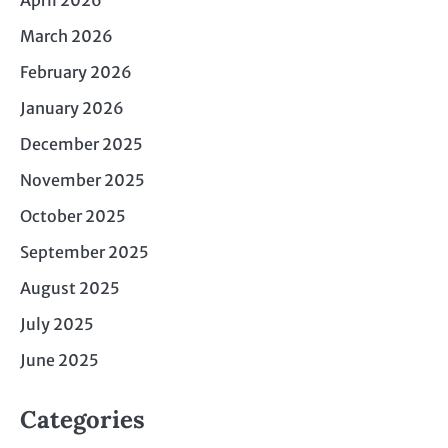
April 2026
March 2026
February 2026
January 2026
December 2025
November 2025
October 2025
September 2025
August 2025
July 2025
June 2025
Categories