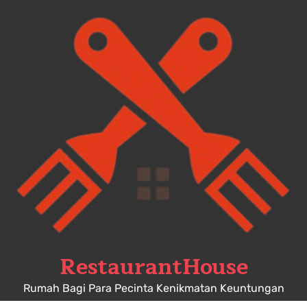
Skip
to
content
RestaurantHouse
Rumah Bagi Para Pecinta Kenikmatan Keuntungan