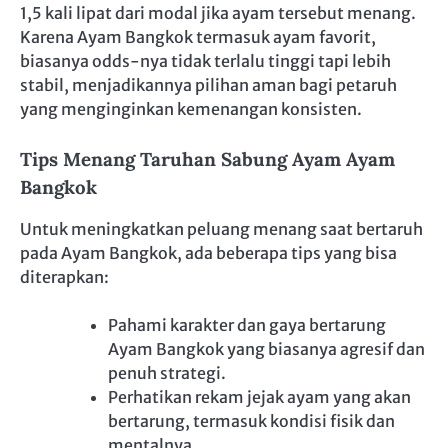
1,5 kali lipat dari modal jika ayam tersebut menang.
Karena Ayam Bangkok termasuk ayam favorit,
biasanya odds-nya tidak terlalu tinggi tapi lebih
stabil, menjadikannya pilihan aman bagi petaruh
yang menginginkan kemenangan konsisten.
Tips Menang Taruhan Sabung Ayam Ayam
Bangkok
Untuk meningkatkan peluang menang saat bertaruh
pada Ayam Bangkok, ada beberapa tips yang bisa
diterapkan:
Pahami karakter dan gaya bertarung
Ayam Bangkok yang biasanya agresif dan
penuh strategi.
Perhatikan rekam jejak ayam yang akan
bertarung, termasuk kondisi fisik dan
mentalnya.