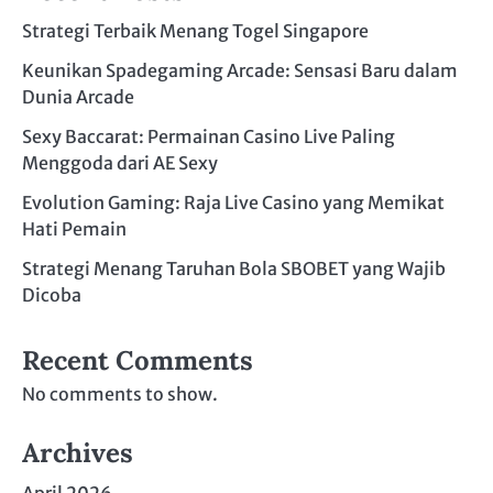
Strategi Terbaik Menang Togel Singapore
Keunikan Spadegaming Arcade: Sensasi Baru dalam
Dunia Arcade
Sexy Baccarat: Permainan Casino Live Paling
Menggoda dari AE Sexy
Evolution Gaming: Raja Live Casino yang Memikat
Hati Pemain
Strategi Menang Taruhan Bola SBOBET yang Wajib
Dicoba
Recent Comments
No comments to show.
Archives