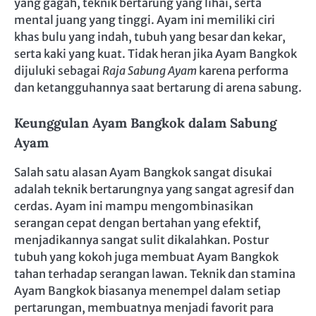
yang gagah, teknik bertarung yang lihai, serta
mental juang yang tinggi. Ayam ini memiliki ciri
khas bulu yang indah, tubuh yang besar dan kekar,
serta kaki yang kuat. Tidak heran jika Ayam Bangkok
dijuluki sebagai
Raja Sabung Ayam
karena performa
dan ketangguhannya saat bertarung di arena sabung.
Keunggulan Ayam Bangkok dalam Sabung
Ayam
Salah satu alasan Ayam Bangkok sangat disukai
adalah teknik bertarungnya yang sangat agresif dan
cerdas. Ayam ini mampu mengombinasikan
serangan cepat dengan bertahan yang efektif,
menjadikannya sangat sulit dikalahkan. Postur
tubuh yang kokoh juga membuat Ayam Bangkok
tahan terhadap serangan lawan. Teknik dan stamina
Ayam Bangkok biasanya menempel dalam setiap
pertarungan, membuatnya menjadi favorit para