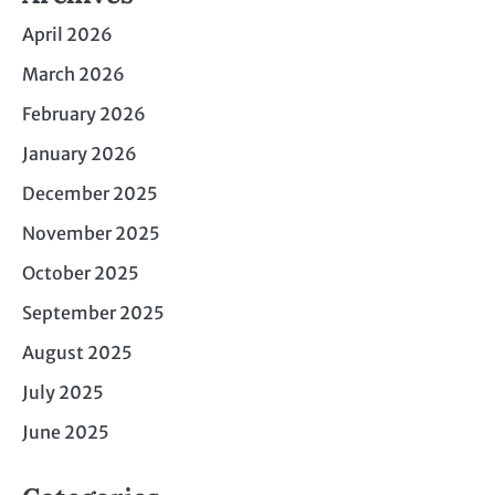
April 2026
March 2026
February 2026
January 2026
December 2025
November 2025
October 2025
September 2025
August 2025
July 2025
June 2025