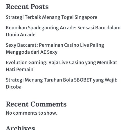
Recent Posts
Strategi Terbaik Menang Togel Singapore
Keunikan Spadegaming Arcade: Sensasi Baru dalam
Dunia Arcade
Sexy Baccarat: Permainan Casino Live Paling
Menggoda dari AE Sexy
Evolution Gaming: Raja Live Casino yang Memikat
Hati Pemain
Strategi Menang Taruhan Bola SBOBET yang Wajib
Dicoba
Recent Comments
No comments to show.
Archives