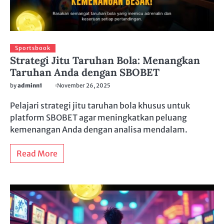
Sportsbook
Strategi Jitu Taruhan Bola: Menangkan
Taruhan Anda dengan SBOBET
by
adminn1
November 26, 2025
Pelajari strategi jitu taruhan bola khusus untuk
platform SBOBET agar meningkatkan peluang
kemenangan Anda dengan analisa mendalam.
Read More