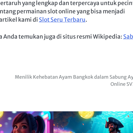
rtaruh yang lengkap dan terpercaya untuk pecin
ntang permainan slot online yang bisa menjadi
artikel kami di
Slot Seru Terbaru
.
a Anda temukan juga di situs resmi Wikipedia:
Sa
Menilik Kehebatan Ayam Bangkok dalam Sabung 
Online S