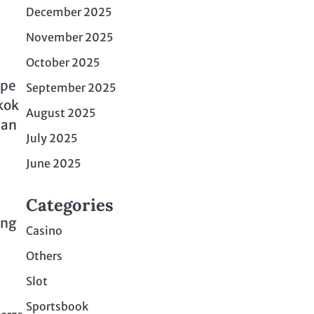
December 2025
November 2025
October 2025
ipe
September 2025
kok
August 2025
dan
July 2025
June 2025
Categories
ang
Casino
Others
Slot
Sportsbook