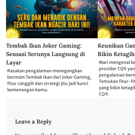
Tembak Ikan Joker Gaming:
Keunikan Ga
Sensasi Serunya Langsung di
Bikin Ketagi
Layar
Mari mengenal ke
provider CQ9 ya
Rasakan pengalaman menegangkan
pengalaman berm
bermain Tembak Ikan dari Joker Gaming,
Temukan fitur-fi
fitur canggih dan strategi jitu jadi kunci
yang bikin ketag
kemenangan kamu.
CQ9.
Leave a Reply