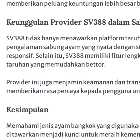
memberikan peluang keuntungan lebih besar ba
Keunggulan Provider SV388 dalam S
SV388 tidak hanya menawarkan platform taru
pengalaman sabung ayam yang nyata dengan st
responsif. Selain itu, SV388 memiliki fitur leng
taruhan yang memudahkan bettor.
Provider ini juga menjamin keamanan dan tran
memberikan rasa percaya kepada pengguna un
Kesimpulan
Memahami jenis ayam bangkok yang digunakan
ditawarkan menjadi kunci untuk meraih kemen