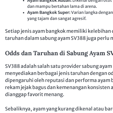
Ayam Bangkok Aduan:
Dikenal dengan otot 
dan mampu bertahan lama di arena.
Ayam Bangkok Super:
Varian langka dengan 
yang tajam dan sangat agresif.
Setiap jenis ayam bangkok memiliki kelebihan
taruhan dalam sabung ayam SV388 juga perlu 
Odds dan Taruhan di Sabung Ayam S
SV388 adalah salah satu provider sabung ayam o
menyediakan berbagai jenis taruhan dengan od
dipengaruhi oleh reputasi dan performa ayam 
rekam jejak bagus dan kemenangan konsisten a
dianggap favorit menang.
Sebaliknya, ayam yang kurang dikenal atau ba