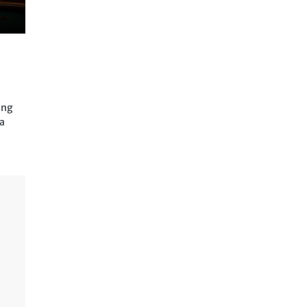
ing
ka