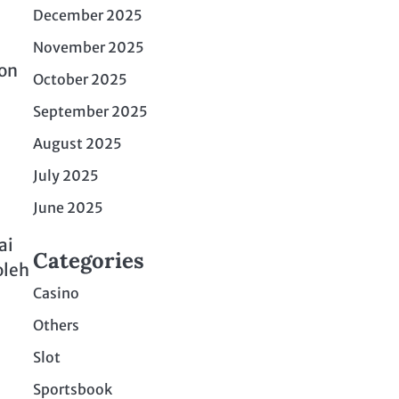
December 2025
November 2025
ion
October 2025
September 2025
August 2025
July 2025
June 2025
ai
Categories
oleh
Casino
Others
Slot
Sportsbook