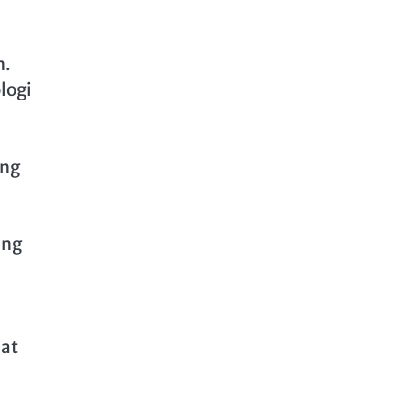
n.
logi
ang
ang
pat