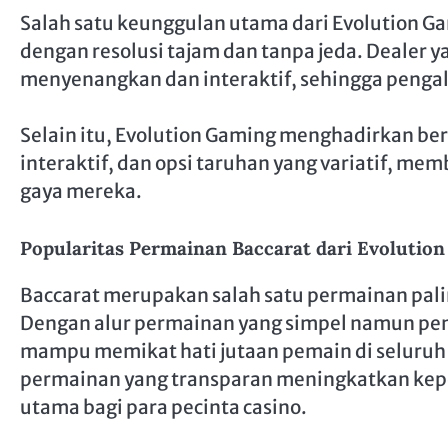
Salah satu keunggulan utama dari Evolution Ga
dengan resolusi tajam dan tanpa jeda. Dealer
menyenangkan dan interaktif, sehingga penga
Selain itu, Evolution Gaming menghadirkan berb
interaktif, dan opsi taruhan yang variatif, 
gaya mereka.
Popularitas Permainan Baccarat dari Evolutio
Baccarat merupakan salah satu permainan pal
Dengan alur permainan yang simpel namun pen
mampu memikat hati jutaan pemain di seluruh 
permainan yang transparan meningkatkan kepe
utama bagi para pecinta casino.