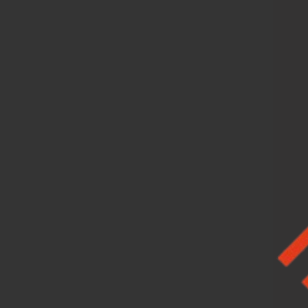
Skip
to
content