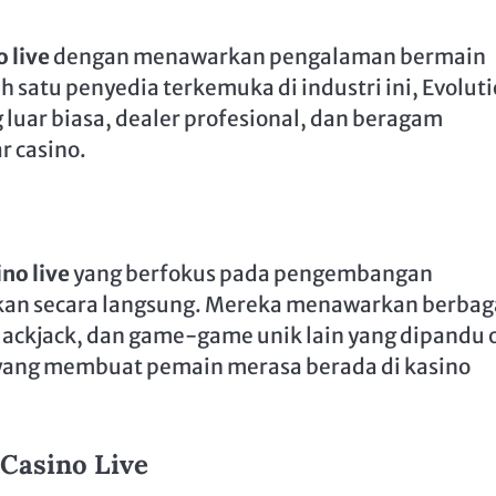
o live
dengan menawarkan pengalaman bermain
 satu penyedia terkemuka di industri ini, Evolut
luar biasa, dealer profesional, dan beragam
 casino.
ino live
yang berfokus pada pengembangan
kan secara langsung. Mereka menawarkan berbag
blackjack, dan game-game unik lain yang dipandu 
e yang membuat pemain merasa berada di kasino
Casino Live