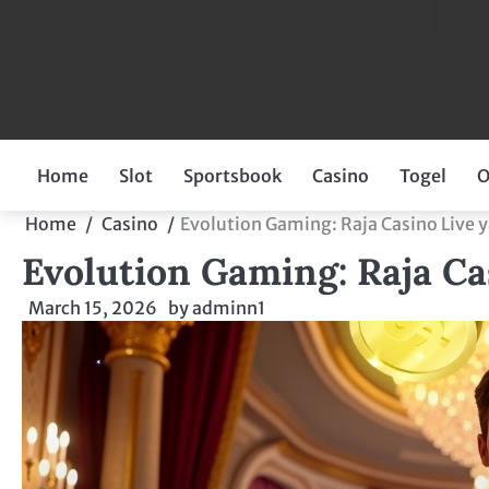
Home
Slot
Sportsbook
Casino
Togel
O
Home
Casino
Evolution Gaming: Raja Casino Live
Evolution Gaming: Raja C
March 15, 2026
by
adminn1