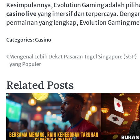
Kesimpulannya, Evolution Gaming adalah pili
casino live
yang imersif dan terpercaya. Dengan 
permainan yang lengkap, Evolution Gaming mema
Categories:
Casino
Post
Mengenal Lebih Dekat Pasaran Togel Singapore (SGP)
yang Populer
navigation
Related Posts