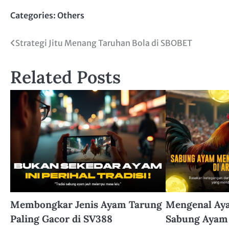
Categories:
Others
Post
Strategi Jitu Menang Taruhan Bola di SBOBET
navigation
Related Posts
Membongkar Jenis Ayam Tarung
Mengenal Aya
Paling Gacor di SV388
Sabung Ayam