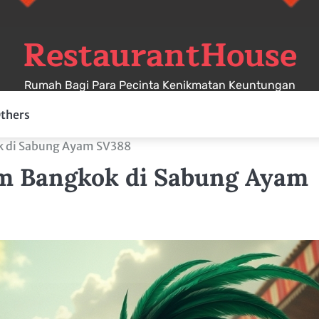
RestaurantHouse
Rumah Bagi Para Pecinta Kenikmatan Keuntungan
thers
 di Sabung Ayam SV388
m Bangkok di Sabung Ayam