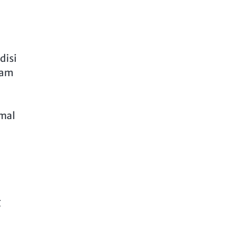
disi
lam
imal
g