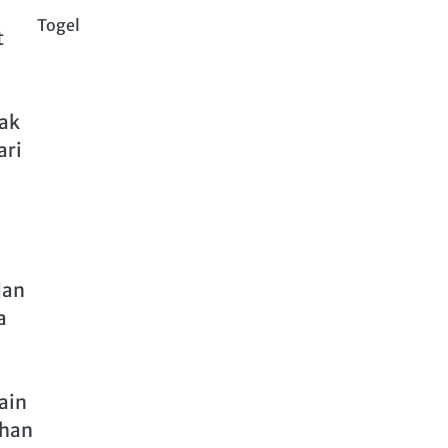
Togel
t
yak
ari
dan
a
ain
uhan