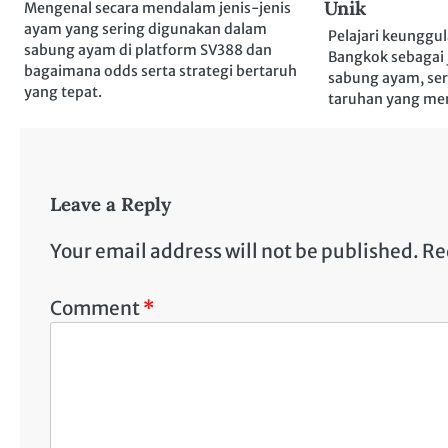
Unik
Mengenal secara mendalam jenis-jenis
ayam yang sering digunakan dalam
Pelajari keunggu
sabung ayam di platform SV388 dan
Bangkok sebagai 
bagaimana odds serta strategi bertaruh
sabung ayam, ser
yang tepat.
taruhan yang me
Leave a Reply
Your email address will not be published.
Re
Comment
*