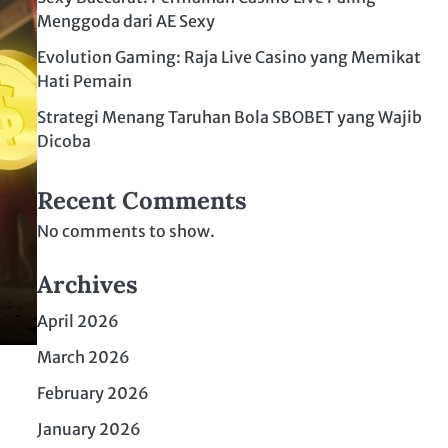
Menggoda dari AE Sexy
Evolution Gaming: Raja Live Casino yang Memikat
Hati Pemain
Strategi Menang Taruhan Bola SBOBET yang Wajib
Dicoba
Recent Comments
No comments to show.
Archives
April 2026
March 2026
February 2026
January 2026