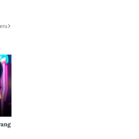
Seru
yang