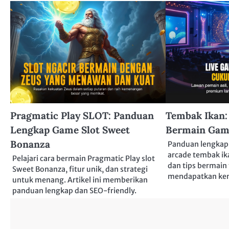
Pragmatic Play SLOT: Panduan
Tembak Ikan:
Lengkap Game Slot Sweet
Bermain Gam
Bonanza
Panduan lengkap
arcade tembak ika
Pelajari cara bermain Pragmatic Play slot
dan tips bermain 
Sweet Bonanza, fitur unik, dan strategi
mendapatkan ke
untuk menang. Artikel ini memberikan
panduan lengkap dan SEO-friendly.