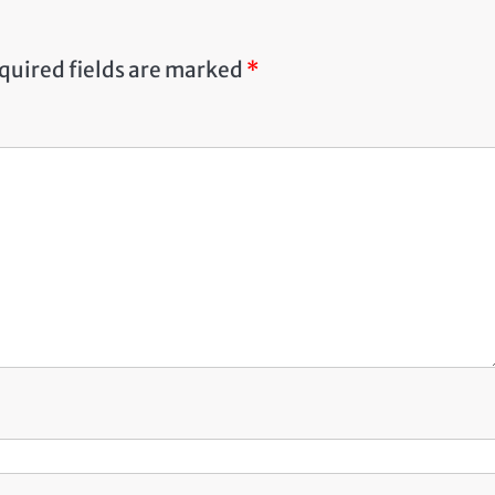
quired fields are marked
*