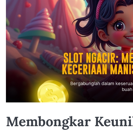
Membongkar Keunik