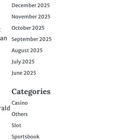
December 2025
November 2025
October 2025
t
kan
September 2025
August 2025
July 2025
June 2025
Categories
Casino
rald
Others
u
Slot
Sportsbook