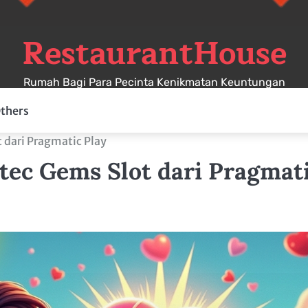
RestaurantHouse
Rumah Bagi Para Pecinta Kenikmatan Keuntungan
thers
dari Pragmatic Play
ec Gems Slot dari Pragmat