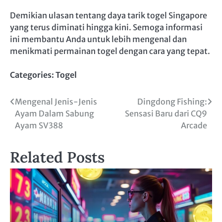
Demikian ulasan tentang daya tarik togel Singapore
yang terus diminati hingga kini. Semoga informasi
ini membantu Anda untuk lebih mengenal dan
menikmati permainan togel dengan cara yang tepat.
Categories:
Togel
Post
Mengenal Jenis-Jenis
Dingdong Fishing:
Ayam Dalam Sabung
Sensasi Baru dari CQ9
navigation
Ayam SV388
Arcade
Related Posts