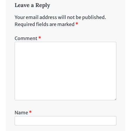
Leave a Reply
Your email address will not be published.
Required fields are marked
*
Comment
*
Name
*