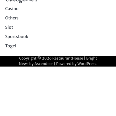
Casino
Others
Slot
Sportsbook
Togel
Copyright © 2026
RestaurantHouse
| Bright
News by
Ascendoor
| Powered by
WordPress
.