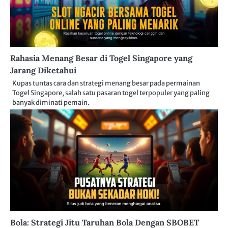
Rahasia Menang Besar di Togel Singapore yang
Jarang Diketahui
Kupas tuntas cara dan strategi menang besar pada permainan
Togel Singapore, salah satu pasaran togel terpopuler yang paling
banyak diminati pemain.
Bola: Strategi Jitu Taruhan Bola Dengan SBOBET