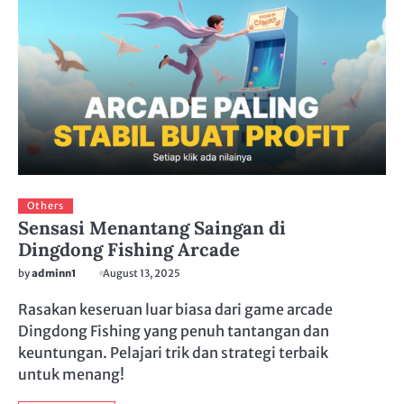
Others
Sensasi Menantang Saingan di
Dingdong Fishing Arcade
by
adminn1
August 13, 2025
Rasakan keseruan luar biasa dari game arcade
Dingdong Fishing yang penuh tantangan dan
keuntungan. Pelajari trik dan strategi terbaik
untuk menang!