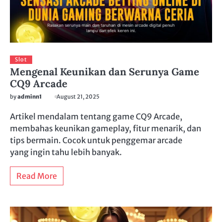
Slot
Mengenal Keunikan dan Serunya Game
CQ9 Arcade
by
adminn1
August 21, 2025
Artikel mendalam tentang game CQ9 Arcade,
membahas keunikan gameplay, fitur menarik, dan
tips bermain. Cocok untuk penggemar arcade
yang ingin tahu lebih banyak.
Read More