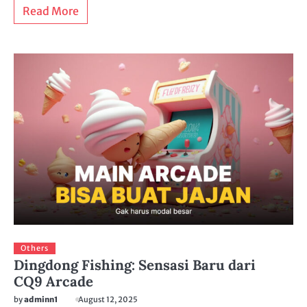
Read More
Others
Dingdong Fishing: Sensasi Baru dari
CQ9 Arcade
by
adminn1
August 12, 2025