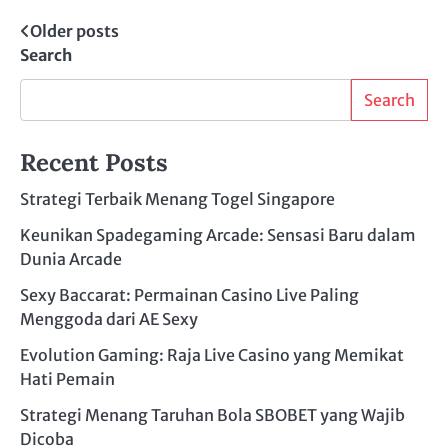
Posts
Older posts
Search
navigation
Search
Recent Posts
Strategi Terbaik Menang Togel Singapore
Keunikan Spadegaming Arcade: Sensasi Baru dalam
Dunia Arcade
Sexy Baccarat: Permainan Casino Live Paling
Menggoda dari AE Sexy
Evolution Gaming: Raja Live Casino yang Memikat
Hati Pemain
Strategi Menang Taruhan Bola SBOBET yang Wajib
Dicoba