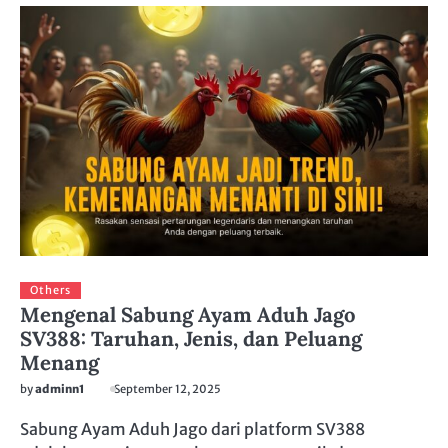
Others
Mengenal Sabung Ayam Aduh Jago
SV388: Taruhan, Jenis, dan Peluang
Menang
by
adminn1
September 12, 2025
Sabung Ayam Aduh Jago dari platform SV388