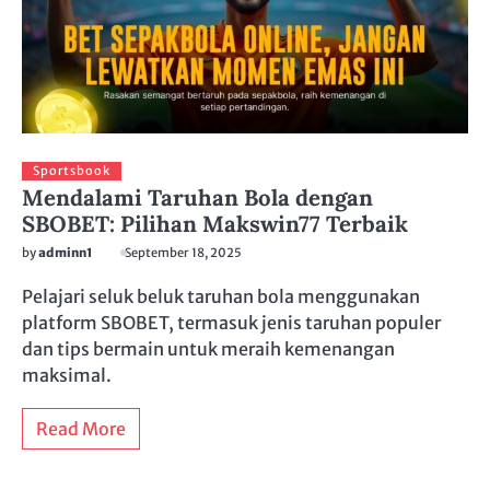
Sportsbook
Mendalami Taruhan Bola dengan
SBOBET: Pilihan Makswin77 Terbaik
by
adminn1
September 18, 2025
Pelajari seluk beluk taruhan bola menggunakan
platform SBOBET, termasuk jenis taruhan populer
dan tips bermain untuk meraih kemenangan
maksimal.
Read More