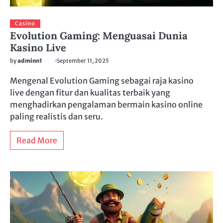
Casino
Evolution Gaming: Menguasai Dunia
Kasino Live
by
adminn1
September 11, 2025
Mengenal Evolution Gaming sebagai raja kasino
live dengan fitur dan kualitas terbaik yang
menghadirkan pengalaman bermain kasino online
paling realistis dan seru.
Read More