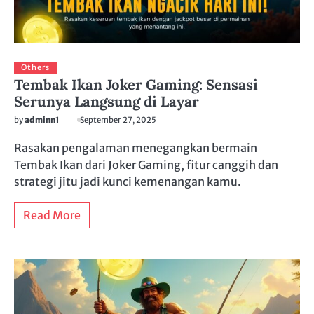
Others
Tembak Ikan Joker Gaming: Sensasi
Serunya Langsung di Layar
by
adminn1
September 27, 2025
Rasakan pengalaman menegangkan bermain
Tembak Ikan dari Joker Gaming, fitur canggih dan
strategi jitu jadi kunci kemenangan kamu.
Read More