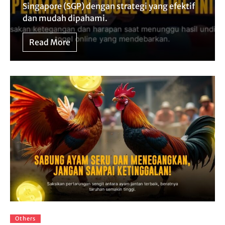
Singapore (SGP) dengan strategi yang efektif
dan mudah dipahami.
Read More
Others