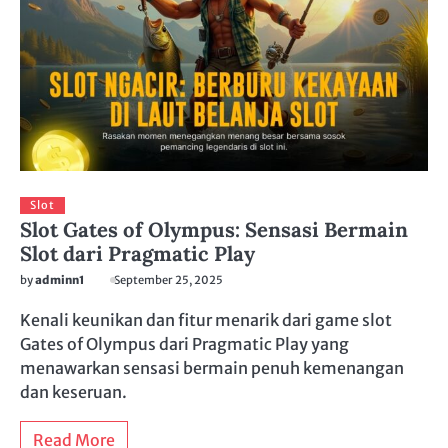
Slot
Slot Gates of Olympus: Sensasi Bermain
Slot dari Pragmatic Play
by
adminn1
September 25, 2025
Kenali keunikan dan fitur menarik dari game slot
Gates of Olympus dari Pragmatic Play yang
menawarkan sensasi bermain penuh kemenangan
dan keseruan.
Read More