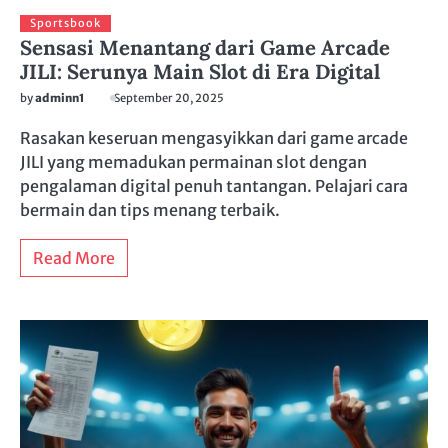
Sportsbook
Sensasi Menantang dari Game Arcade
JILI: Serunya Main Slot di Era Digital
by
adminn1
September 20, 2025
Rasakan keseruan mengasyikkan dari game arcade
JILI yang memadukan permainan slot dengan
pengalaman digital penuh tantangan. Pelajari cara
bermain dan tips menang terbaik.
Read More