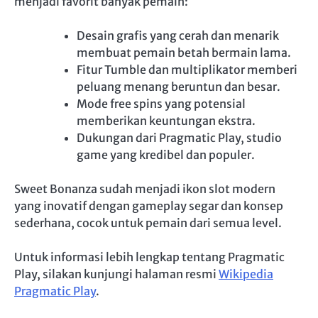
menjadi favorit banyak pemain:
Desain grafis yang cerah dan menarik
membuat pemain betah bermain lama.
Fitur Tumble dan multiplikator memberi
peluang menang beruntun dan besar.
Mode free spins yang potensial
memberikan keuntungan ekstra.
Dukungan dari Pragmatic Play, studio
game yang kredibel dan populer.
Sweet Bonanza sudah menjadi ikon slot modern
yang inovatif dengan gameplay segar dan konsep
sederhana, cocok untuk pemain dari semua level.
Untuk informasi lebih lengkap tentang Pragmatic
Play, silakan kunjungi halaman resmi
Wikipedia
Pragmatic Play
.