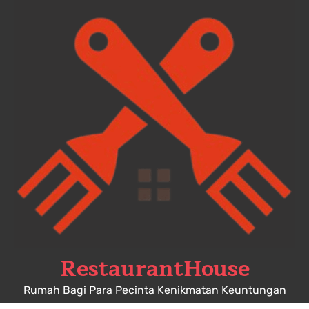
Skip
to
content
RestaurantHouse
Rumah Bagi Para Pecinta Kenikmatan Keuntungan