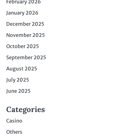
February 2026
January 2026
December 2025
November 2025
October 2025
September 2025
August 2025
July 2025
June 2025
Categories
Casino
Others