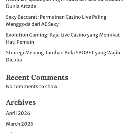
Dunia Arcade
Sexy Baccarat: Permainan Casino Live Paling
Menggoda dari AE Sexy
Evolution Gaming: Raja Live Casino yang Memikat
Hati Pemain
Strategi Menang Taruhan Bola SBOBET yang Wajib
Dicoba
Recent Comments
No comments to show.
Archives
April 2026
March 2026