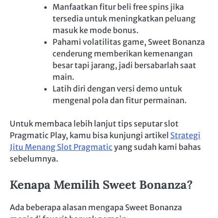
Manfaatkan fitur beli free spins jika
tersedia untuk meningkatkan peluang
masuk ke mode bonus.
Pahami volatilitas game, Sweet Bonanza
cenderung memberikan kemenangan
besar tapi jarang, jadi bersabarlah saat
main.
Latih diri dengan versi demo untuk
mengenal pola dan fitur permainan.
Untuk membaca lebih lanjut tips seputar slot
Pragmatic Play, kamu bisa kunjungi artikel
Strategi
Jitu Menang Slot Pragmatic
yang sudah kami bahas
sebelumnya.
Kenapa Memilih Sweet Bonanza?
Ada beberapa alasan mengapa Sweet Bonanza