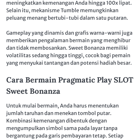
meningkatkan kemenangan Anda hingga 100x lipat.
Selain itu, mekanisme Tumble memungkinkan
peluang menang bertubi-tubi dalam satu putaran.
Gameplay yang dinamis dan grafis warna-warni juga
memberikan pengalaman bermain yang menghibur
dan tidak membosankan. Sweet Bonanza memiliki
volatilitas sedang hingga tinggi, cocok bagi pemain
yang menyukai tantangan dan potensi hadiah besar.
Cara Bermain Pragmatic Play SLOT
Sweet Bonanza
Untuk mulai bermain, Anda harus menentukan
jumlah taruhan dan menekan tombol putar.
Kombinasi kemenangan dibentuk dengan
mengumpulkan simbol sama pada layar tanpa
bergantung pada garis pembayaran tetap. Setiap