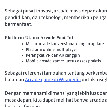
Sebagai pusat inovasi, arcade masa depan ak
pendidikan, dan teknologi, memberikan penga
bermanfaat.
Platform Utama Arcade Saat Ini
Mesin arcade konvensional dengan update 
Platform online multiplayer
Perangkat VR dan AR canggih
Mobile arcade games untuk akses praktis
Sebagai referensi tambahan tentang perkemba
halaman
Arcade game di Wikipedia
untuk insig
Dengan memahami dimensi yang lebih luas dari a
masa depan, kita dapat melihat bahwa arcade a
bertransformasi.