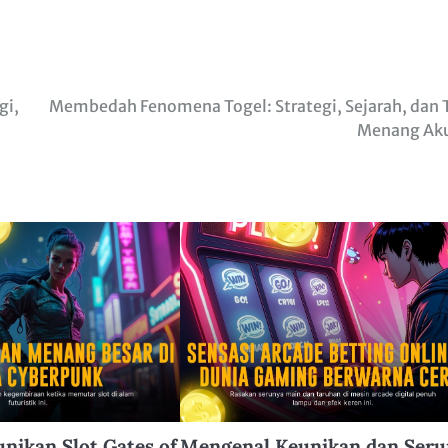
gi,
Membedah Fenomena Togel: Strategi, Sejarah, dan 
Menang Aku
nikan Slot Gates of
Mengenal Keunikan dan Seru