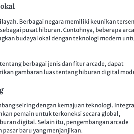
Lokal
ilayah. Berbagai negara memiliki keunikan tersen
ebagai pusat hiburan. Contohnya, beberapa arc
ngkan budaya lokal dengan teknologi modern unt
entang berbagai jenis dan fitur arcade, dapat
kan gambaran luas tentang hiburan digital mod
g
mbang seiring dengan kemajuan teknologi. Integra
nkan pemain untuk terkoneksi secara global,
uran digital. Selain itu, pengembangan arcade
pasar baru yang menjanjikan.