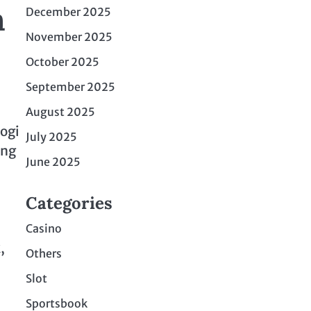
n
December 2025
November 2025
October 2025
September 2025
August 2025
ogi
July 2025
ang
June 2025
Categories
Casino
,
Others
Slot
Sportsbook