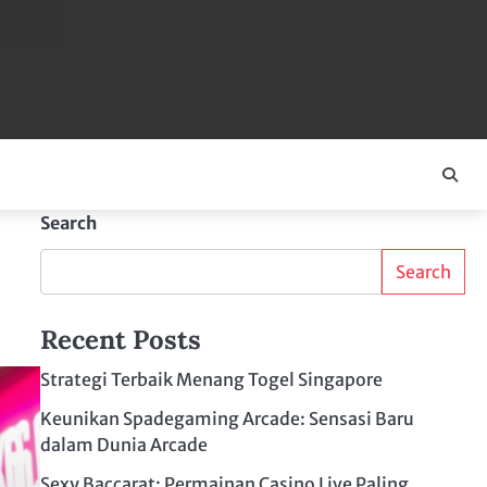
Search
Search
Recent Posts
Strategi Terbaik Menang Togel Singapore
Keunikan Spadegaming Arcade: Sensasi Baru
dalam Dunia Arcade
Sexy Baccarat: Permainan Casino Live Paling