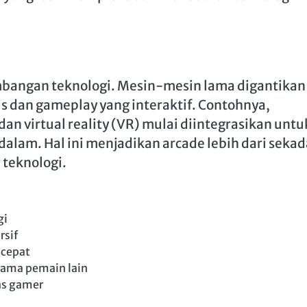
mbangan teknologi. Mesin-mesin lama digantikan
tis dan gameplay yang interaktif. Contohnya,
n virtual reality (VR) mulai diintegrasikan untu
am. Hal ini menjadikan arcade lebih dari sekad
teknologi.
gi
rsif
 cepat
sama pemain lain
as gamer