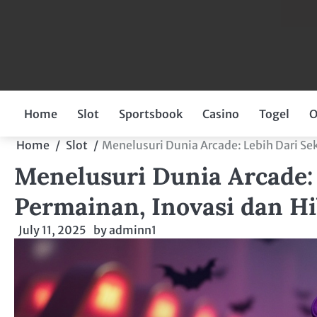
Home
Slot
Sportsbook
Casino
Togel
O
Home
Slot
Menelusuri Dunia Arcade: Lebih Dari Se
Menelusuri Dunia Arcade:
Permainan, Inovasi dan H
July 11, 2025
by
adminn1