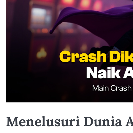
Menelusuri Dunia A