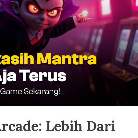
rcade: Lebih Dari