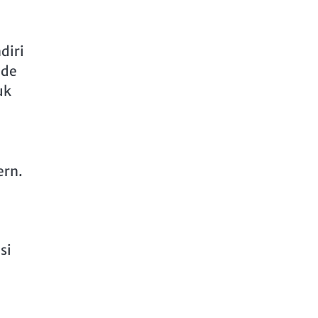
diri
ade
uk
ern.
si