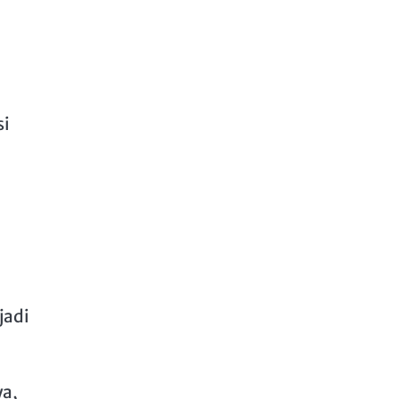
si
jadi
ya,