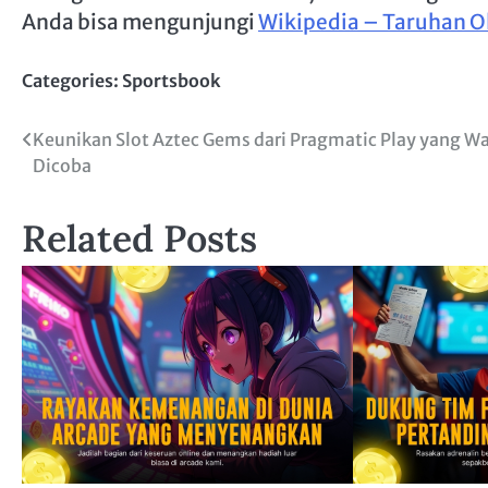
Anda bisa mengunjungi
Wikipedia – Taruhan O
Categories:
Sportsbook
Post
Keunikan Slot Aztec Gems dari Pragmatic Play yang Wa
Dicoba
navigation
Related Posts