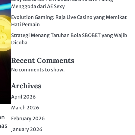
Menggoda dari AE Sexy
Evolution Gaming: Raja Live Casino yang Memikat
Hati Pemain
Strategi Menang Taruhan Bola SBOBET yang Wajib
Dicoba
Recent Comments
No comments to show.
Archives
April 2026
March 2026
an
February 2026
has
January 2026