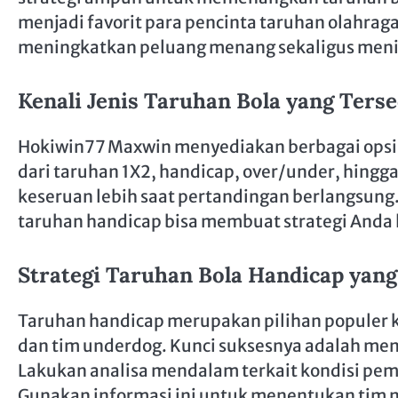
menjadi favorit para pencinta taruhan olahrag
meningkatkan peluang menang sekaligus men
Kenali Jenis Taruhan Bola yang Ters
Hokiwin77 Maxwin menyediakan berbagai opsi 
dari taruhan 1X2, handicap, over/under, hing
keseruan lebih saat pertandingan berlangsung. 
taruhan handicap bisa membuat strategi Anda l
Strategi Taruhan Bola Handicap yang
Taruhan handicap merupakan pilihan populer 
dan tim underdog. Kunci suksesnya adalah mem
Lakukan analisa mendalam terkait kondisi pem
Gunakan informasi ini untuk menentukan tim m