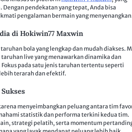
a. Dengan pendekatan yang tepat, Anda bisa
ikmati pengalaman bermain yang menyenangkan
edia di Hokiwin77 Maxwin
taruhan bola yang lengkap dan mudah diakses. M
ga taruhan live yang menawarkan dinamika dan
Fokus pada satu jenis taruhan tertentu seperti
ebih terarah dan efektif.
 Sukses
karena menyeimbangkan peluang antara tim favor
ahami statistik dan performa terkini kedua tim.
ain, strategi pelatih, serta momentum pertandin
ana yang layak mendapat peluang lebih baik.