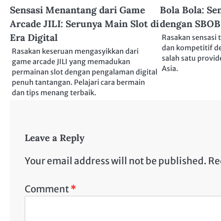
Sensasi Menantang dari Game
Bola Bola: Se
Arcade JILI: Serunya Main Slot di
dengan SBO
Era Digital
Rasakan sensasi 
dan kompetitif d
Rasakan keseruan mengasyikkan dari
salah satu provid
game arcade JILI yang memadukan
Asia.
permainan slot dengan pengalaman digital
penuh tantangan. Pelajari cara bermain
dan tips menang terbaik.
Leave a Reply
Your email address will not be published.
Re
Comment
*