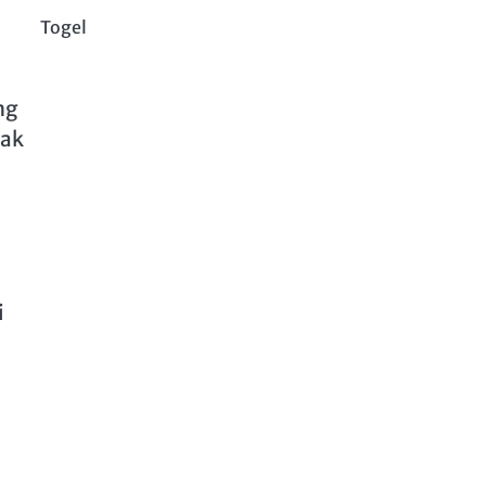
Togel
ng
pak
a
i