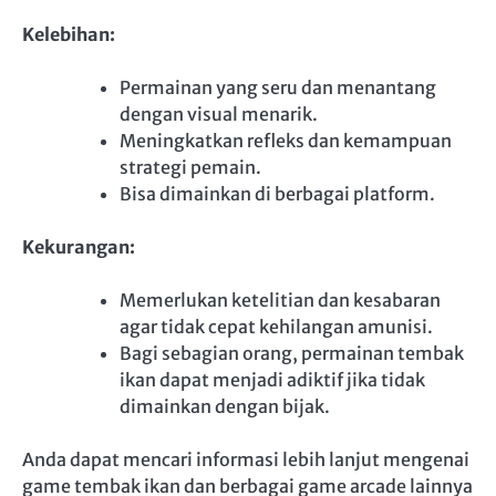
Kelebihan:
Permainan yang seru dan menantang
dengan visual menarik.
Meningkatkan refleks dan kemampuan
strategi pemain.
Bisa dimainkan di berbagai platform.
Kekurangan:
Memerlukan ketelitian dan kesabaran
agar tidak cepat kehilangan amunisi.
Bagi sebagian orang, permainan tembak
ikan dapat menjadi adiktif jika tidak
dimainkan dengan bijak.
Anda dapat mencari informasi lebih lanjut mengenai
game tembak ikan dan berbagai game arcade lainnya