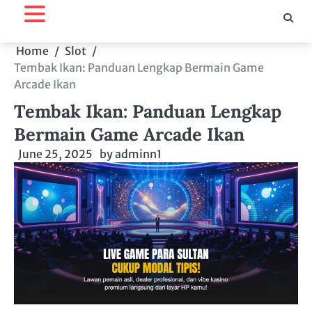
Home
Slot
Tembak Ikan: Panduan Lengkap Bermain Game
Arcade Ikan
Tembak Ikan: Panduan Lengkap
Bermain Game Arcade Ikan
June 25, 2025
by
adminn1