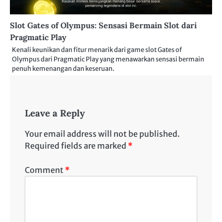
Slot Gates of Olympus: Sensasi Bermain Slot dari
Pragmatic Play
Kenali keunikan dan fitur menarik dari game slot Gates of
Olympus dari Pragmatic Play yang menawarkan sensasi bermain
penuh kemenangan dan keseruan.
Leave a Reply
Your email address will not be published.
Required fields are marked
*
Comment
*