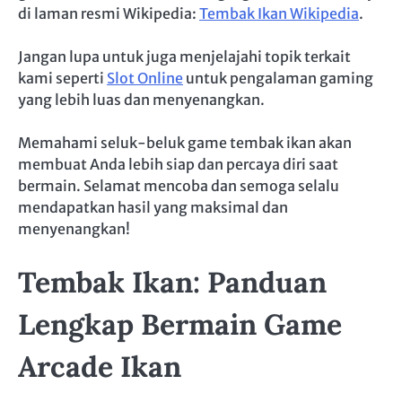
di laman resmi Wikipedia:
Tembak Ikan Wikipedia
.
Jangan lupa untuk juga menjelajahi topik terkait
kami seperti
Slot Online
untuk pengalaman gaming
yang lebih luas dan menyenangkan.
Memahami seluk-beluk game tembak ikan akan
membuat Anda lebih siap dan percaya diri saat
bermain. Selamat mencoba dan semoga selalu
mendapatkan hasil yang maksimal dan
menyenangkan!
Tembak Ikan: Panduan
Lengkap Bermain Game
Arcade Ikan