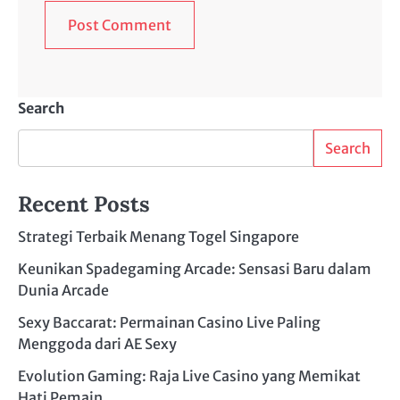
Search
Search
Recent Posts
Strategi Terbaik Menang Togel Singapore
Keunikan Spadegaming Arcade: Sensasi Baru dalam
Dunia Arcade
Sexy Baccarat: Permainan Casino Live Paling
Menggoda dari AE Sexy
Evolution Gaming: Raja Live Casino yang Memikat
Hati Pemain