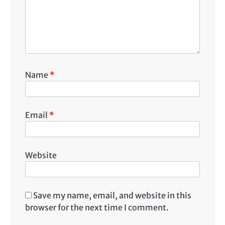
Name
*
Email
*
Website
Save my name, email, and website in this
browser for the next time I comment.