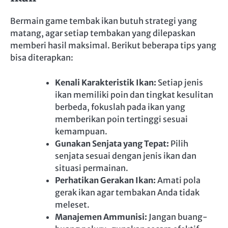
Bermain game tembak ikan butuh strategi yang
matang, agar setiap tembakan yang dilepaskan
memberi hasil maksimal. Berikut beberapa tips yang
bisa diterapkan:
Kenali Karakteristik Ikan:
Setiap jenis
ikan memiliki poin dan tingkat kesulitan
berbeda, fokuslah pada ikan yang
memberikan poin tertinggi sesuai
kemampuan.
Gunakan Senjata yang Tepat:
Pilih
senjata sesuai dengan jenis ikan dan
situasi permainan.
Perhatikan Gerakan Ikan:
Amati pola
gerak ikan agar tembakan Anda tidak
meleset.
Manajemen Ammunisi:
Jangan buang-