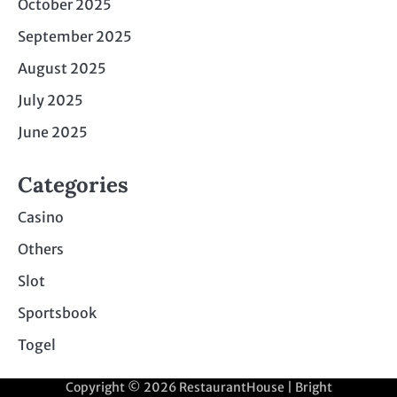
October 2025
September 2025
August 2025
July 2025
June 2025
Categories
Casino
Others
Slot
Sportsbook
Togel
Copyright © 2026
RestaurantHouse
| Bright