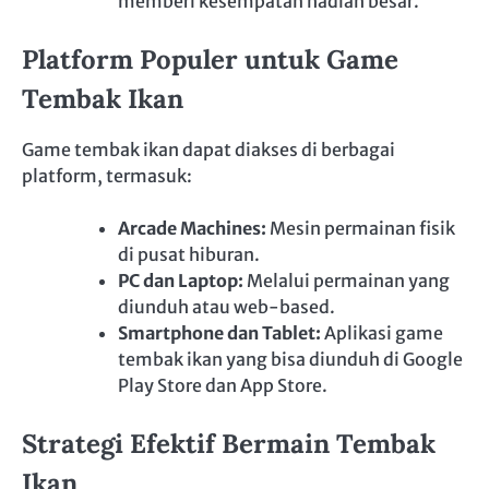
memberi kesempatan hadiah besar.
Platform Populer untuk Game
Tembak Ikan
Game tembak ikan dapat diakses di berbagai
platform, termasuk:
Arcade Machines:
Mesin permainan fisik
di pusat hiburan.
PC dan Laptop:
Melalui permainan yang
diunduh atau web-based.
Smartphone dan Tablet:
Aplikasi game
tembak ikan yang bisa diunduh di Google
Play Store dan App Store.
Strategi Efektif Bermain Tembak
Ikan